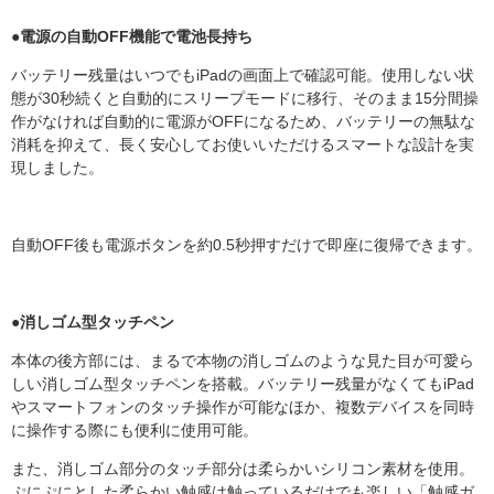
●電源の自動OFF機能で電池長持ち
バッテリー残量はいつでもiPadの画面上で確認可能。使用しない状
態が30秒続くと自動的にスリープモードに移行、そのまま15分間操
作がなければ自動的に電源がOFFになるため、バッテリーの無駄な
消耗を抑えて、長く安心してお使いいただけるスマートな設計を実
現しました。
自動OFF後も電源ボタンを約0.5秒押すだけで即座に復帰できます。
●消しゴム型タッチペン
本体の後方部には、まるで本物の消しゴムのような見た目が可愛ら
しい消しゴム型タッチペンを搭載。バッテリー残量がなくてもiPad
やスマートフォンのタッチ操作が可能なほか、複数デバイスを同時
に操作する際にも便利に使用可能。
また、消しゴム部分のタッチ部分は柔らかいシリコン素材を使用。
ぷにぷにとした柔らかい触感は触っているだけでも楽しい「触感ガ