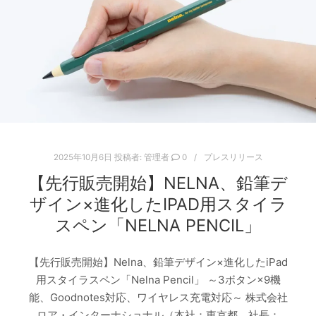
2025年10月6日
投稿者:
管理者
0
プレスリリース
【先行販売開始】NELNA、鉛筆デ
ザイン×進化したIPAD用スタイラ
スペン「NELNA PENCIL」
【先行販売開始】Nelna、鉛筆デザイン×進化したiPad
用スタイラスペン「Nelna Pencil」 ～3ボタン×9機
能、Goodnotes対応、ワイヤレス充電対応～ 株式会社
ロア・インターナショナル（本社：東京都、社長：